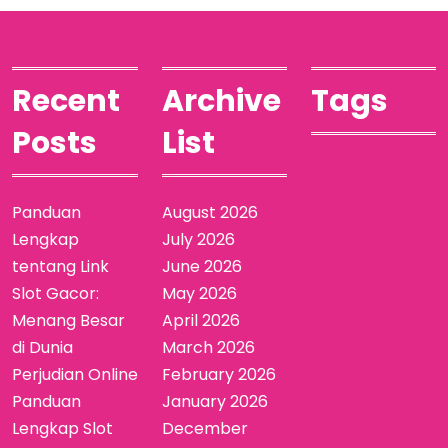
Recent
Archive
Tags
Posts
List
Panduan
August 2026
Lengkap
July 2026
tentang Link
June 2026
Slot Gacor:
May 2026
Menang Besar
April 2026
di Dunia
March 2026
Perjudian Online
February 2026
Panduan
January 2026
Lengkap Slot
December