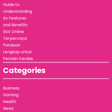
Guide to
Understanding
Its Features
and Benefits
Slot Online
Terpercaya:
Panduan
Lengkap untuk
Pemain Cerdas
Categories
Business
Gaming
Health
News