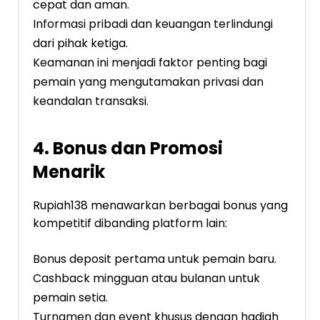
cepat dan aman.
Informasi pribadi dan keuangan terlindungi
dari pihak ketiga.
Keamanan ini menjadi faktor penting bagi
pemain yang mengutamakan privasi dan
keandalan transaksi.
4. Bonus dan Promosi
Menarik
Rupiah138 menawarkan berbagai bonus yang
kompetitif dibanding platform lain:
Bonus deposit pertama untuk pemain baru.
Cashback mingguan atau bulanan untuk
pemain setia.
Turnamen dan event khusus dengan hadiah