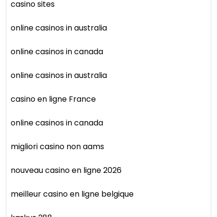
casino sites
online casinos in australia
online casinos in canada
online casinos in australia
casino en ligne France
online casinos in canada
migliori casino non aams
nouveau casino en ligne 2026
meilleur casino en ligne belgique