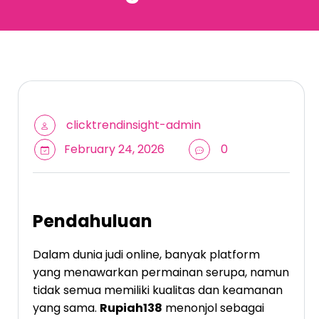
clicktrendinsight-admin
February 24, 2026
0
Pendahuluan
Dalam dunia judi online, banyak platform
yang menawarkan permainan serupa, namun
tidak semua memiliki kualitas dan keamanan
yang sama.
Rupiah138
menonjol sebagai