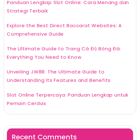
Panduan Lengkap Slot Online: Cara Menang dan
Strategi Terbaik
Explore the Best Direct Baccarat Websites: A
Comprehensive Guide
The Ultimate Guide to Trang Cá Độ Bóng Đá:
Everything You Need to Know
Unveiling JW88: The Ultimate Guide to
Understanding Its Features and Benefits
Slot Online Terpercaya: Panduan Lengkap untuk
Pemain Cerdas
Recent Comments