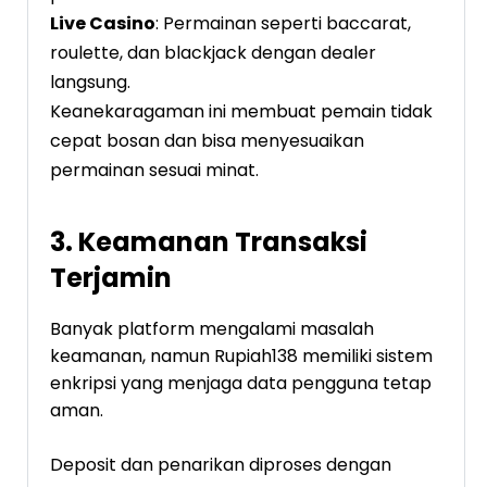
Live Casino
: Permainan seperti baccarat,
roulette, dan blackjack dengan dealer
langsung.
Keanekaragaman ini membuat pemain tidak
cepat bosan dan bisa menyesuaikan
permainan sesuai minat.
3. Keamanan Transaksi
Terjamin
Banyak platform mengalami masalah
keamanan, namun Rupiah138 memiliki sistem
enkripsi yang menjaga data pengguna tetap
aman.
Deposit dan penarikan diproses dengan