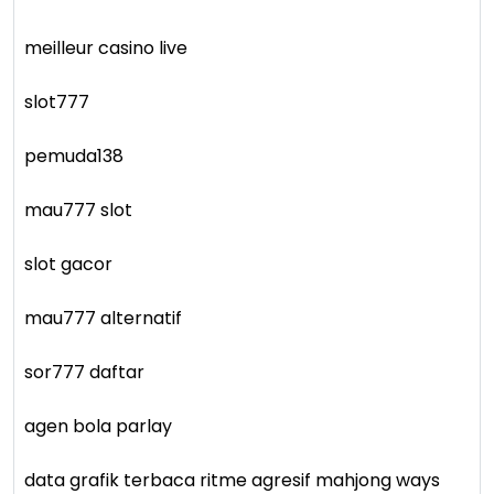
meilleur casino live
slot777
pemuda138
mau777 slot
slot gacor
mau777 alternatif
sor777 daftar
agen bola parlay
data grafik terbaca ritme agresif mahjong ways