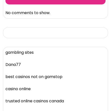
No comments to show.
gambling sites
Dana77
best casinos not on gamstop
casino online
trusted online casinos canada