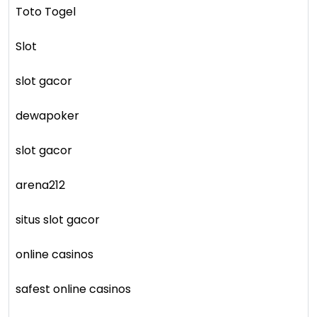
Toto Togel
Slot
slot gacor
dewapoker
slot gacor
arena212
situs slot gacor
online casinos
safest online casinos