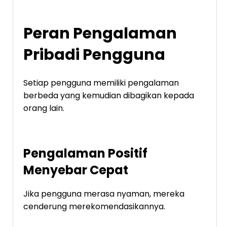
Peran Pengalaman
Pribadi Pengguna
Setiap pengguna memiliki pengalaman
berbeda yang kemudian dibagikan kepada
orang lain.
Pengalaman Positif
Menyebar Cepat
Jika pengguna merasa nyaman, mereka
cenderung merekomendasikannya.