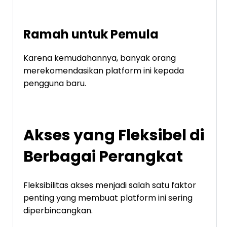
Ramah untuk Pemula
Karena kemudahannya, banyak orang
merekomendasikan platform ini kepada
pengguna baru.
Akses yang Fleksibel di
Berbagai Perangkat
Fleksibilitas akses menjadi salah satu faktor
penting yang membuat platform ini sering
diperbincangkan.