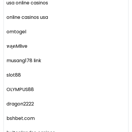
usa online casinos
online casinos usa
omtogel
หลุดMlive
musang178 link
slot88
OLYMPUS88
dragon2222
bshbet.com