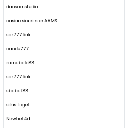
dansomstudio
casino sicuri non AAMS
sor777 link
candu777
ramebola88
sor777 link
sbobet88
situs togel
Newbet4d