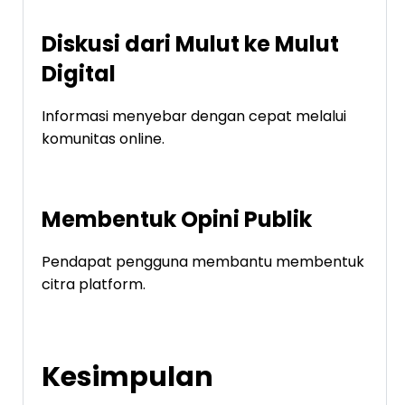
Diskusi dari Mulut ke Mulut
Digital
Informasi menyebar dengan cepat melalui
komunitas online.
Membentuk Opini Publik
Pendapat pengguna membantu membentuk
citra platform.
Kesimpulan