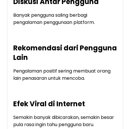
Diskusi Antar Pengguna
Banyak pengguna saling berbagi
pengalaman penggunaan platform.
Rekomendasi dari Pengguna
Lain
Pengalaman positif sering membuat orang
lain penasaran untuk mencoba.
Efek Viral di Internet
Semakin banyak dibicarakan, semakin besar
pula rasa ingin tahu pengguna baru.