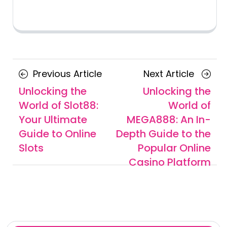
Posts
Previous
Next
Previous Article
Next Article
navigation
Article
Article
Unlocking the
Unlocking the
World of Slot88:
World of
Your Ultimate
MEGA888: An In-
Guide to Online
Depth Guide to the
Slots
Popular Online
Casino Platform