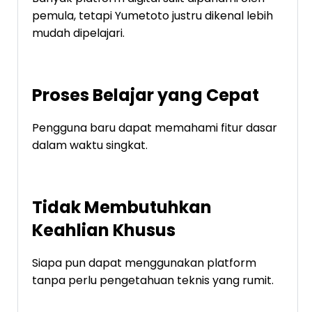
pemula, tetapi Yumetoto justru dikenal lebih
mudah dipelajari.
Proses Belajar yang Cepat
Pengguna baru dapat memahami fitur dasar
dalam waktu singkat.
Tidak Membutuhkan
Keahlian Khusus
Siapa pun dapat menggunakan platform
tanpa perlu pengetahuan teknis yang rumit.