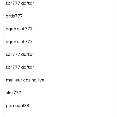
sor777 daftar
artis777
agen slot777
agen slot777
sor777 daftar
sor777 daftar
meilleur casino live
slot777
pemuda138