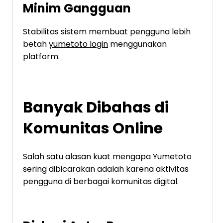
Minim Gangguan
Stabilitas sistem membuat pengguna lebih
betah
yumetoto login
menggunakan
platform.
Banyak Dibahas di
Komunitas Online
Salah satu alasan kuat mengapa Yumetoto
sering dibicarakan adalah karena aktivitas
pengguna di berbagai komunitas digital.