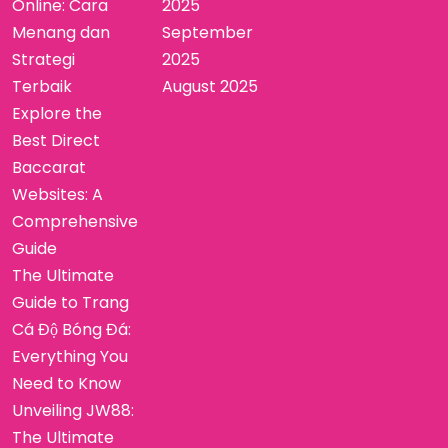
Online: Cara
2025
Menang dan
September
Strategi
2025
Terbaik
August 2025
Explore the
Best Direct
Baccarat
Websites: A
Comprehensive
Guide
The Ultimate
Guide to Trang
Cá Độ Bóng Đá:
Everything You
Need to Know
Unveiling JW88:
The Ultimate