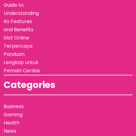
Guide to
Understanding
Its Features
and Benefits
Slot Online
Terpercaya:
Panduan
Lengkap untuk
Pemain Cerdas
Categories
Business
Gaming
Health
News