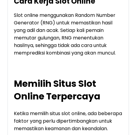
Cara Kerja Slot Online
Slot online menggunakan Random Number
Generator (RNG) untuk memastikan hasil
yang adil dan acak. Setiap kali pemain
memutar gulungan, RNG menentukan
hasilnya, sehingga tidak ada cara untuk
memprediksi kombinasi yang akan muncul.
Memilih Situs Slot
Online Terpercaya
Ketika memilih situs slot online, ada beberapa
faktor yang perlu dipertimbangkan untuk
memastikan keamanan dan keandalan.