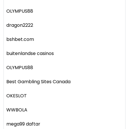
OLYMPUS88
dragon2222
bshbet.com
buitenlandse casinos
OLYMPUS88
Best Gambling Sites Canada
OKESLOT
WWBOLA
mega99 daftar