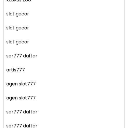
slot gacor
slot gacor
slot gacor
sor777 daftar
artis777
agen slot777
agen slot777
sor777 daftar
sor777 daftar