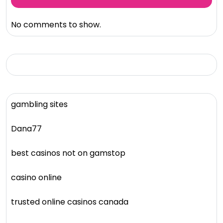
No comments to show.
gambling sites
Dana77
best casinos not on gamstop
casino online
trusted online casinos canada