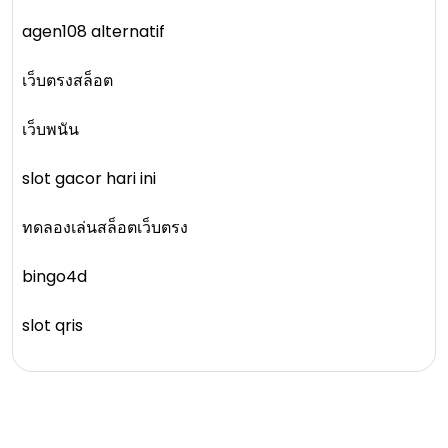
agen108 alternatif
เว็บตรงสล็อต
เว็บพนัน
slot gacor hari ini
ทดลองเล่นสล็อตเว็บตรง
bingo4d
slot qris