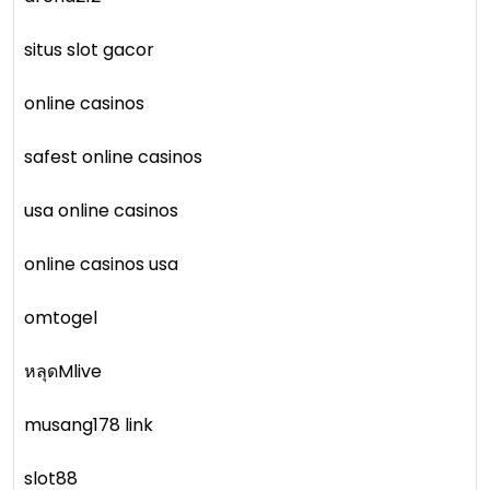
situs slot gacor
online casinos
safest online casinos
usa online casinos
online casinos usa
omtogel
หลุดMlive
musang178 link
slot88