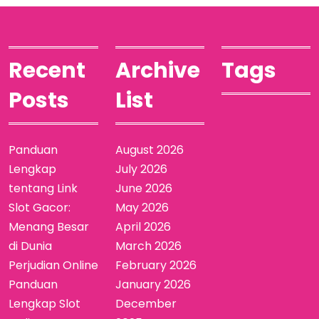
Recent
Archive
Tags
Posts
List
Panduan
August 2026
Lengkap
July 2026
tentang Link
June 2026
Slot Gacor:
May 2026
Menang Besar
April 2026
di Dunia
March 2026
Perjudian Online
February 2026
Panduan
January 2026
Lengkap Slot
December