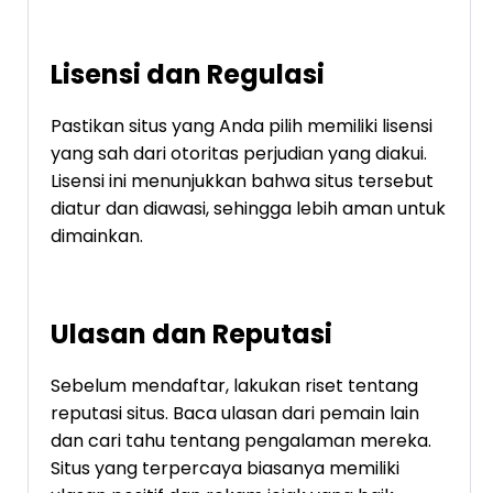
Lisensi dan Regulasi
Pastikan situs yang Anda pilih memiliki lisensi
yang sah dari otoritas perjudian yang diakui.
Lisensi ini menunjukkan bahwa situs tersebut
diatur dan diawasi, sehingga lebih aman untuk
dimainkan.
Ulasan dan Reputasi
Sebelum mendaftar, lakukan riset tentang
reputasi situs. Baca ulasan dari pemain lain
dan cari tahu tentang pengalaman mereka.
Situs yang terpercaya biasanya memiliki