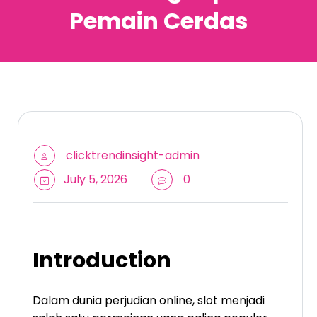
Pemain Cerdas
clicktrendinsight-admin
July 5, 2026
0
Introduction
Dalam dunia perjudian online, slot menjadi